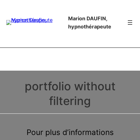
Marion DAUFIN,
hypnothérapeute
portfolio without
filtering
Pour plus d’informations